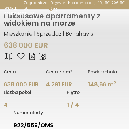
Zagrodnicza
info@worldresidence.eu
[+48] 501 706 501, 
0
WORLD
20
RESIDENCE
61-654
Luksusowe apartamenty z
Poznań
widokiem na morze
Mieszkanie | Sprzedaż |
Benahavis
638 000 EUR
2
Cena
Cena za m
Powierzchnia
2
638 000 EUR
4 291 EUR
148,66 m
Liczba pokoi
Piętro
4
1 / 4
Numer oferty
922/559/OMS