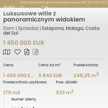
Zagrodnicza
info@worldresidence.eu
[+48] 501 706 501, 
0
WORLD
20
RESIDENCE
61-654
Luksusowe wille z
Poznań
panoramicznym widokiem
Dom | Sprzedaż |
Estepona, Malaga, Costa
del Sol
1 450 000 EUR
2
Cena
Cena za m
Powierzchnia
2
1 450 000 EUR
5 840 EUR
248,25 m
Powierzchnia użytkowa
Pow. działki
2
175 m2
533 m
Numer oferty