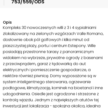
753/559/ODS
Opis
Kompleks 30 nowoczesnych willi z 3 i 4 sypialniami
zlokalizowany na zielonych wzgórzach Valle Romano,
dosłownie obok pól golfowych i kilka minut od
piaszczystej plaży, portu i centrum Estepony. Wille
posiadają przestronne tarasy z panoramicznym
widokiem na wybrzeże, prywatne ogrody z basenami
z przeciwprądem, garaż z łądowarką do aut
elektrycznych i pomieszczenie gospodarcze, a
niektóre również piwnicę. Domy wyposażone są w
system inteligentnego sterowania, ogrzewanie
podłogowe, klimatyzację, kominek na bioetanol i inne
udogodnienia. Osiedle jest ogrodzone i strzeżone z
kontrolą wjazdu. Jednym z największych atutów tej
inwestycji jest lokalizacja - spokojna okolica, idealna