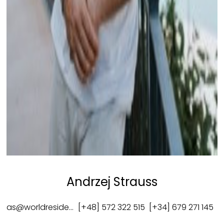
Andrzej Strauss
as@worldresidence.eu
[+48] 572 322 515
[+34] 679 271 145