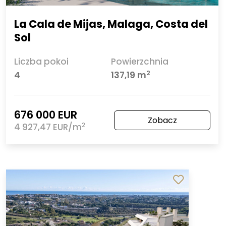
La Cala de Mijas, Malaga, Costa del
Sol
Liczba pokoi
Powierzchnia
2
4
137,19 m
676 000 EUR
Zobacz
2
4 927,47 EUR/m