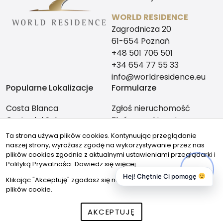
WORLD RESIDENCE
Zagrodnicza 20
61-654 Poznań
+48 501 706 501
+34 654 77 55 33
info@worldresidence.eu
Popularne Lokalizacje
Formularze
Costa Blanca
Zgłoś nieruchomość
Costa del Sol
Zleć poszukiwanie
Alicante
Ta strona używa plików cookies. Kontynuując przeglądanie
Malaga
naszej strony, wyrażasz zgodę na wykorzystywanie przez nas
Znajdziesz nas tutaj:
plików cookies zgodnie z aktualnymi ustawieniami przeglądarki i
Polityką Prywatności.
Dowiedz się więcej
Hej! Chętnie Ci pomogę
Klikając "Akceptuję" zgadasz się na wykorzystywanie przez nas
plików cookie.
© 2026 Wszystkie prawa zastrzeżone | Program dla biur
AKCEPTUJĘ
nieruchomości - asaricrm.com