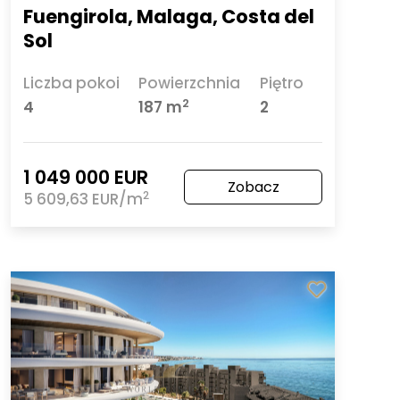
Fuengirola, Malaga, Costa del
Sol
Liczba pokoi
Powierzchnia
Piętro
2
4
187 m
2
1 049 000 EUR
Zobacz
2
5 609,63 EUR/m