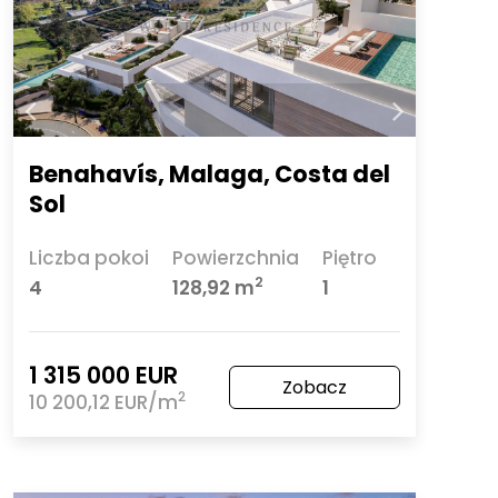
Benahavís, Malaga, Costa del
Sol
Liczba pokoi
Powierzchnia
Piętro
2
4
128,92 m
1
1 315 000 EUR
Zobacz
2
10 200,12 EUR/m