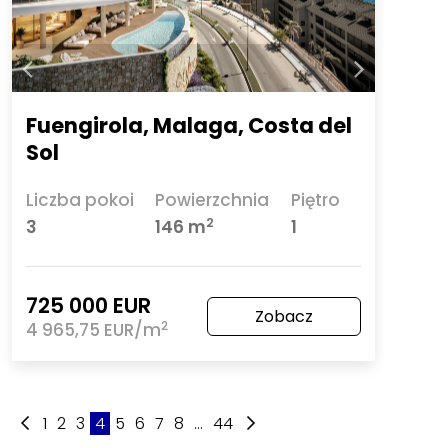
Fuengirola, Malaga, Costa del
Sol
Liczba pokoi
Powierzchnia
Piętro
2
3
146 m
1
725 000 EUR
Zobacz
2
4 965,75 EUR/m
1
2
3
4
5
6
7
8
...
44