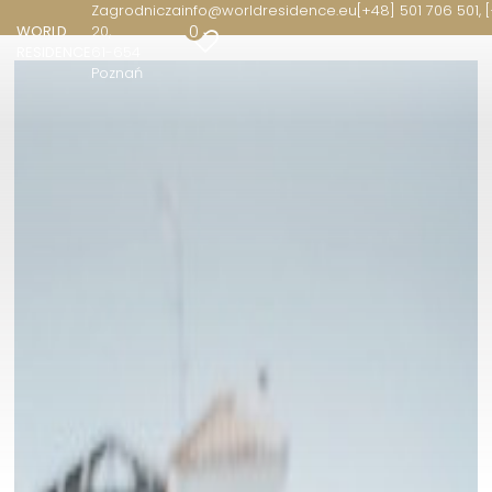
Zagrodnicza
info@worldresidence.eu
[+48] 501 706 501, 
0
WORLD
20
RESIDENCE
61-654
Poznań