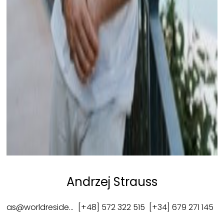
Andrzej Strauss
as@worldresidence.eu
[+48] 572 322 515
[+34] 679 271 145