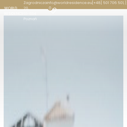
Zagrodnicza
info@worldresidence.eu
[+48] 501 706 501, 
0
WORLD
20
RESIDENCE
61-654
Poznań