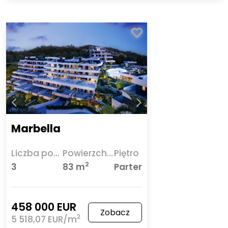
Marbella
Liczba pokoi
Powierzchnia
Piętro
2
3
83 m
Parter
458 000 EUR
Zobacz
2
5 518,07 EUR/m