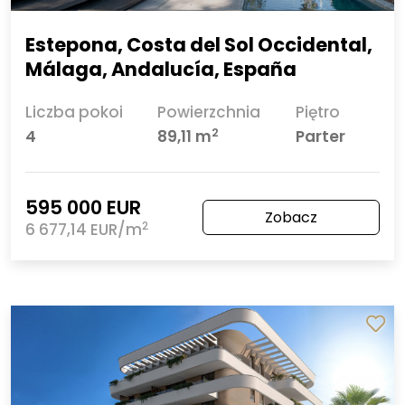
Estepona, Costa del Sol Occidental,
Málaga, Andalucía, España
Liczba pokoi
Powierzchnia
Piętro
2
4
89,11 m
Parter
595 000 EUR
Zobacz
2
6 677,14 EUR/m