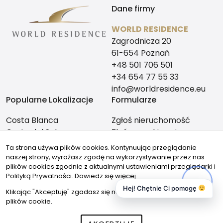
Dane firmy
WORLD RESIDENCE
Zagrodnicza 20
61-654 Poznań
+48 501 706 501
+34 654 77 55 33
info@worldresidence.eu
Popularne Lokalizacje
Formularze
Costa Blanca
Zgłoś nieruchomość
Costa del Sol
Zleć poszukiwanie
Alicante
Ta strona używa plików cookies. Kontynuując przeglądanie
Malaga
naszej strony, wyrażasz zgodę na wykorzystywanie przez nas
Znajdziesz nas tutaj:
plików cookies zgodnie z aktualnymi ustawieniami przeglądarki i
Polityką Prywatności.
Dowiedz się więcej
Hej! Chętnie Ci pomogę
Klikając "Akceptuję" zgadasz się na wykorzystywanie przez nas
plików cookie.