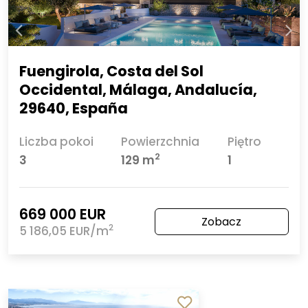
Fuengirola, Costa del Sol
Occidental, Málaga, Andalucía,
29640, España
Liczba pokoi
Powierzchnia
Piętro
2
3
129 m
1
669 000 EUR
Zobacz
2
5 186,05 EUR/m