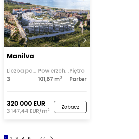
Manilva
Liczba pokoi
Powierzchnia
Piętro
2
3
101,67 m
Parter
320 000 EUR
Zobacz
2
3 147,44 EUR/m
1
2
3
4
5
...
44