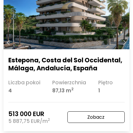
Estepona, Costa del Sol Occidental,
Málaga, Andalucía, España
Liczba pokoi
Powierzchnia
Piętro
2
4
87,13 m
1
513 000 EUR
Zobacz
2
5 887,75 EUR/m