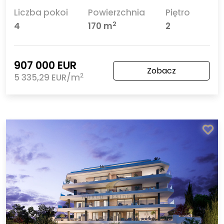
Liczba pokoi
Powierzchnia
Piętro
2
4
170 m
2
907 000 EUR
Zobacz
2
5 335,29 EUR/m